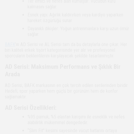
Ter emici ve nefes alan kumaşlar: Vücudun kuru
kalmasını sağlar.
Esnek yapı: Ağırlık kaldırırken veya kardiyo yaparken
hareket özgürlüğü sunar.
Dayanıklı dikişler: Yoğun antrenmanlara karşı uzun ömür
sağlar.
BAFK
’ın AD Serisi ve AL Serisi tam da bu detaylarla öne çıkar. Her
biri kaliteli erkek tişört kategorisinde yer alır ve profesyonel
sporcuların beklentilerini karşılayacak şekilde tasarlanmıştır.
AD Serisi: Maksimum Performans ve Şıklık Bir
Arada
AD Serisi, BAFK markasının en çok tercih edilen serilerinden biridir.
Hedefi; spor yaparken hem güçlü bir görünüm hem de konfor
sağlamaktır.
AD Serisi Özellikleri:
%95 pamuk, %5 elastan karışımı ile esneklik ve nefes
alabilirlik mükemmel dengededir.
“Slim Fit” kesimi sayesinde vücut hatlarını ortaya