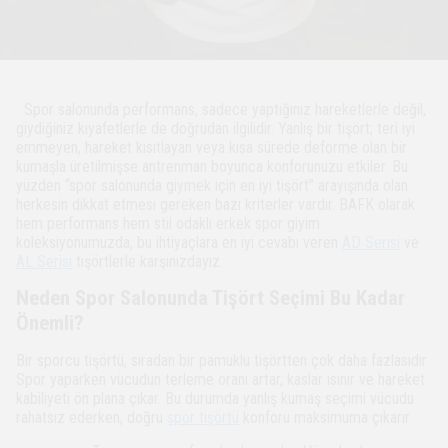
Spor salonunda performans, sadece yaptığınız hareketlerle değil,
giydiğiniz kıyafetlerle de doğrudan ilgilidir. Yanlış bir tişört; teri iyi
emmeyen, hareket kısıtlayan veya kısa sürede deforme olan bir
kumaşla üretilmişse antrenman boyunca konforunuzu etkiler. Bu
yüzden “spor salonunda giymek için en iyi tişört” arayışında olan
herkesin dikkat etmesi gereken bazı kriterler vardır. BAFK olarak
hem performans hem stil odaklı erkek spor giyim
koleksiyonumuzda, bu ihtiyaçlara en iyi cevabı veren
AD Serisi
ve
AL Serisi
tişörtlerle karşınızdayız.
Neden Spor Salonunda Tişört Seçimi Bu Kadar
Önemli?
Bir sporcu tişörtü, sıradan bir pamuklu tişörtten çok daha fazlasıdır.
Spor yaparken vücudun terleme oranı artar, kaslar ısınır ve hareket
kabiliyeti ön plana çıkar. Bu durumda yanlış kumaş seçimi vücudu
rahatsız ederken, doğru
spor tişörtü
konforu maksimuma çıkarır.