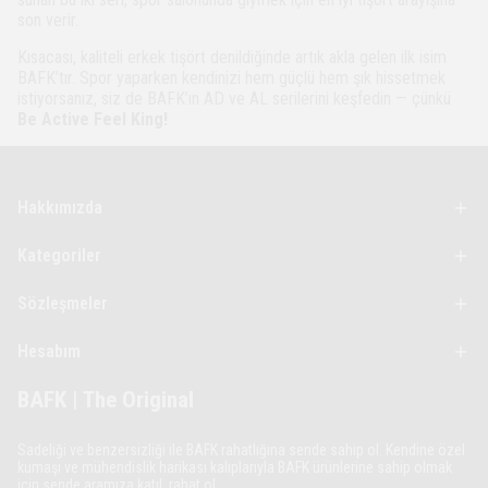
son verir.
Kısacası, kaliteli erkek tişört denildiğinde artık akla gelen ilk isim
BAFK’tır. Spor yaparken kendinizi hem güçlü hem şık hissetmek
istiyorsanız, siz de BAFK’ın AD ve AL serilerini keşfedin — çünkü
Be Active Feel King!
Hakkımızda
Kategoriler
Sözleşmeler
Hesabım
BAFK | The Original
Sadeliği ve benzersizliği ile BAFK rahatlığına sende sahip ol.
Kendine özel
kumaşı ve mühendislik harikası kalıplarıyla BAFK ürünlerine sahip olmak
için sende aramıza katıl, rahat ol.