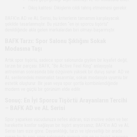
Dikiş kalitesi: Dikişlerin cildi tahriş etmemesi gerekir.
BAFK’ın AD ve AL Serisi, bu kriterlerin tamamını karşılayacak
şekilde tasarlanmıştır. Bu yüzden “en iyi sporcu tişörtü”
denildiğinde akla gelen markalardan biri olmayı başarmıştır.
BAFK Tarzı: Spor Salonu Şıklığını Sokak
Modasına Taşı
Artık spor tişörtü, sadece spor salonunda giyilen bir kıyafet değil;
tarzın bir parçası. BAFK, “Be Active Feel King” anlayışıyla
antrenman sonrasında bile özgüveni yüksek bir duruş sunar. AD ve
AL serilerindeki minimalist tasarımlar, sokak modasıyla uyumlu bir
estetik oluşturur. Bir jean veya spor şortla kombinlendiğinde
modern ve güçlü bir görünüm elde edilir.
Sonuç: En İyi Sporcu Tişörtü Arayanların Tercihi
– BAFK AD ve AL Serisi
Spor yaparken vücudunuza nefes aldıran, sizi motive eden ve her
harekette konfor sağlayan bir tişört arıyorsanız; BAFK’ın AD ve AL
Serisi tam size göre. Dayanıklılığı, tarzı ve işlevselliği bir arada
sunan bu iki seri, spor salonunda giymek için en iyi tişört arayışına