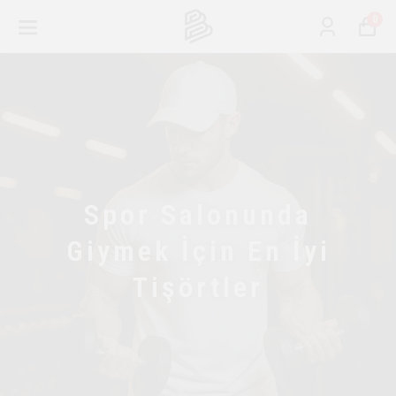
0
Spor Salonunda
Giymek İçin En İyi
Tişörtler