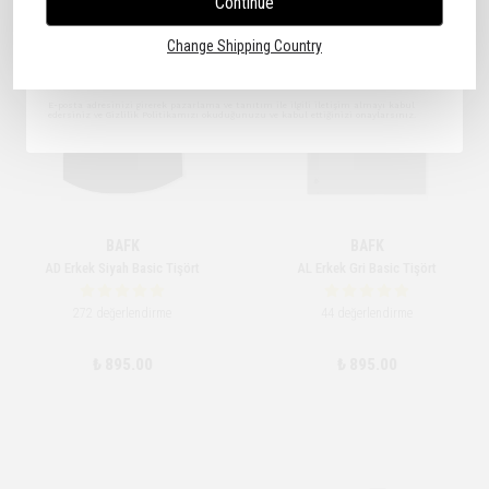
Continue
Kullanım Koşullarını kabul ediyorum
Change Shipping Country
Kayıt Ol
E-posta adresinizi girerek pazarlama ve tanıtım ile ilgili iletişim almayı kabul
edersiniz ve Gizlilik Politikamızı okuduğunuzu ve kabul ettiğinizi onaylarsınız.
BAFK
BAFK
AD Erkek Siyah Basic Tişört
AL Erkek Gri Basic Tişört
272 değerlendirme
44 değerlendirme
₺ 895.00
₺ 895.00