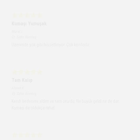
Kumaşı Yumuşak
Murat
İ.
Satın Alınmış
Üzerimde yok gibi hissettiriyor. Çok konforlu.
Tam Kalıp
Ahmet
K.
Satın Alınmış
Kendi bedenimi aldım ve tam oturdu. Ne büyük geldi ne de dar.
Kumaşı da oldukça rahat.