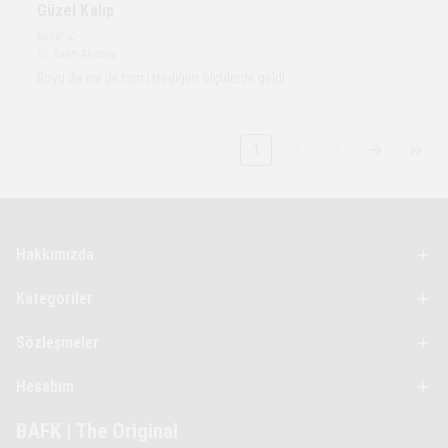
Güzel Kalıp
Bahar
Z.
Satın Alınmış
Boyu da eni de tam istediğim ölçülerde geldi.
1
2
3
Hakkımızda
Kategoriler
Sözleşmeler
Hesabım
BAFK | The Original