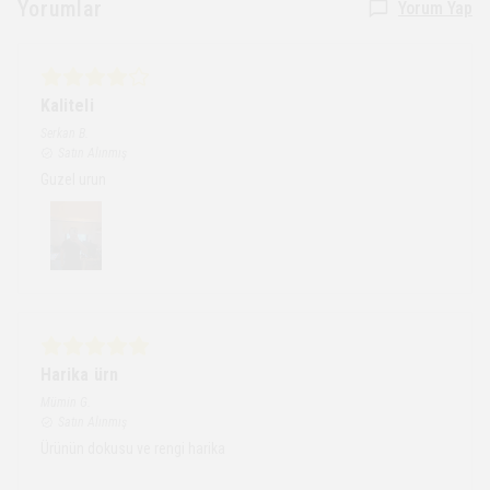
Yorumlar
Yorum Yap
Kaliteli
Serkan
B.
Satın Alınmış
Guzel urun
Harika ürn
Mümin
G.
Satın Alınmış
Ürünün dokusu ve rengi harika