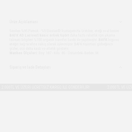
Ürün Açıklaması
Sevilen %95 Pamuk - %5 Elastan® kumaşımızla üretilen, eteği oval kesim
BAFK AD Lacivert basic erkek tişört
daha fazla rahatlık için yıkama
talimatı bilgileri %100 organik transfer baskı ile yapılmıştır.
BAFK
logosu
eteğin sağ tarafına nakış olarak işlenmiştir. BAFK tişörtleri göbeğinizi
gizler, sizi daha kaslı ve atletik gösterir.
Manken Ölçüleri:
Boy: 187 - Kilo: 85 - Üstündeki Beden: M
Sipariş ve İade Detayları
0TL VE ÜZERİ ÜCRETSİZ KARGO İLE GÖNDERİLİR!
2.000TL VE ÜZERİ Ü