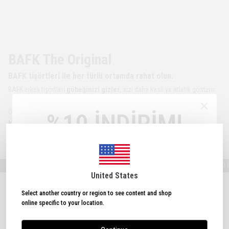
BAFK The Original
BAFK tişörtleri ile her türlü ortamda rahat olun.
BAFK erkek tişörtleri
göbeğinizi gizler
, sizi daha kaslı ve atletik gösterir.
Ofiste, seyahatte, günlük aktivitelerde ve spor salonunda
maksimum
%10 İNDİRİM!
konfor
sunar.
Hemen Satın Al!
Şimdi Üye Ol
%10 İNDİRİM
Kazan!
Ayrıca yeni indirimler ve güncellemeler için kaydolun!
Nİ ÜYELERE SEPETTE %10 İNDİRİM!
YENİ ÜYELERE SEPETTE %10 İNDİ
United States
Benzer Ürünler
Select another country or region to see content and shop
online specific to your location.