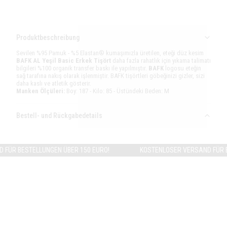
Produktbeschreibung
Sevilen %95 Pamuk - %5 Elastan® kumaşımızla üretilen, eteği düz kesim
BAFK AL Yeşil Basic Erkek Tişört
daha fazla rahatlık için yıkama talimatı
bilgileri %100 organik transfer baskı ile yapılmıştır.
BAFK
logosu eteğin
sağ tarafına nakış olarak işlenmiştir. BAFK tişörtleri göbeğinizi gizler, sizi
daha kaslı ve atletik gösterir.
Manken Ölçüleri:
Boy: 187 - Kilo: 85 - Üstündeki Beden: M
Bestell- und Rückgabedetails
BESTELLUNGEN ÜBER 150 EURO!
KOSTENLOSER VERSAND FÜR BESTEL