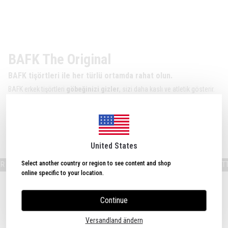
BAFK The Original
BAFK tişörtleri ile her türlü ortamda rahat olun.
BAFK erkek tişörtleri
göbeğinizi gizler
, sizi daha kaslı ve atletik gösterir.
Ofiste, seyahatte, günlük aktivitelerde ve spor salonunda
maksimum
konfor
sunar.
Hemen Satın Al!
United States
Select another country or region to see content and shop
HALTEN 10 % RABATT!
NEUE MITGLIEDER ERHALTEN 10 % RABATT!
online specific to your location.
Similar Products
Continue
Versandland ändern