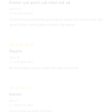
Ürünler çok güzel çok rahat çok şık
Mustafa
Ş.
Verifizierter Kauf
Ürünlerin hepsi birbirinden güzel güzel sportiv çok hoş vucuda çok
güzel oturuyo emeği geçen herkese tşk ederim
Başarılı
Engin
M.
Verifizierter Kauf
Kesimi düzgün duruyor üzerimde rahat hissettirdi
Kaliteli
Murat
K.
Verifizierter Kauf
Gayet kaliteli ve kalıbı da güzel